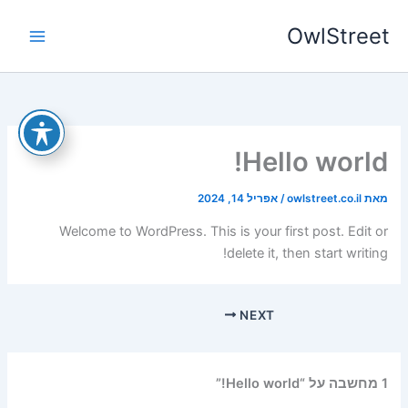
ילוג
OwlStreet
תוכן
Hello world!
מאת
owlstreet.co.il
/
אפריל 14, 2024
Welcome to WordPress. This is your first post. Edit or
delete it, then start writing!
NEXT
1 מחשבה על “Hello world!”